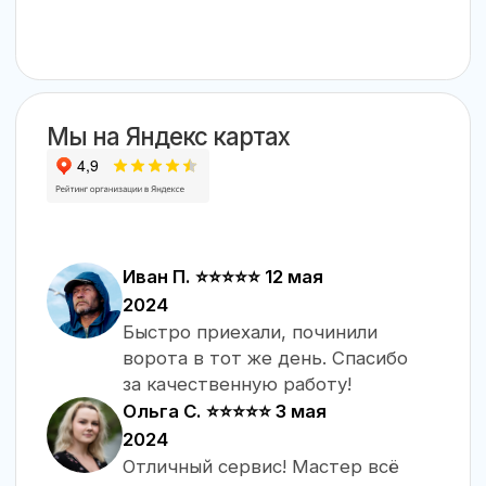
Ольга С. ⭐⭐⭐⭐⭐ 3 мая
2024
Отличный сервис! Мастер всё
подробно объяснил и дал
рекомендации по уходу.
Алексей К. ⭐⭐⭐⭐⭐ 28
апреля 2024
Профессионально и аккуратно.
Рекомендую компанию,
работают на совесть.
Выезд + диагностика
Бесплатно
Способы оплаты
QR код, безнал