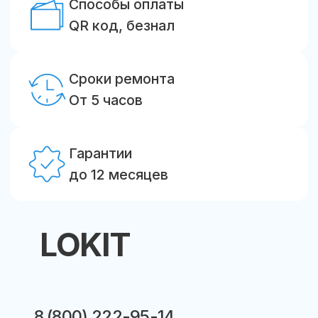
Ремонт подъемных ворот
Ремонт шлагбаумов
Ремонт привода ворот
Ремонт ворот Дорхан
Ремонт автоматики Came
Ремонт приводов Nice
Замена пружин секционных ворот
Замена панелей подъемных ворот
ТО автоматических ворот
О компании
Цены
Контакты