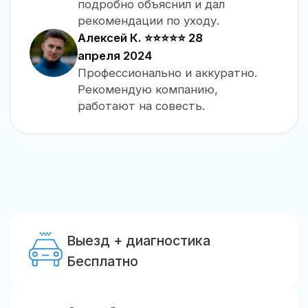
Сроки ремонта
От 5 часов
Гарантии
до 12 месяцев
LOKIT
8 (800) 222-95-14
info@lokit.ru
Ремонт откатных ворот
Ремонт распашных ворот