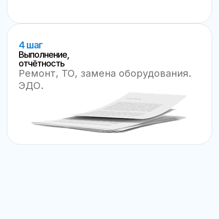
Email
info@lokit.ru
Мессенджеры
Офис/Склад
МО, Солнечногорский
р-н,п. Андреевка,
территория
завода
"НПО Стеклопластик"