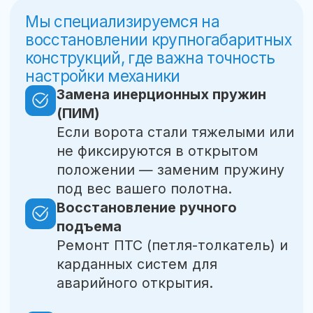
Получить
КП на бланке
Отправьте нам
фото/
видео
, оценим
стоимость вашей
поломки
Чтобы рассчитать предварительную
смету, подготовьте и направьте:
!
размеры ворот
производителя и модель