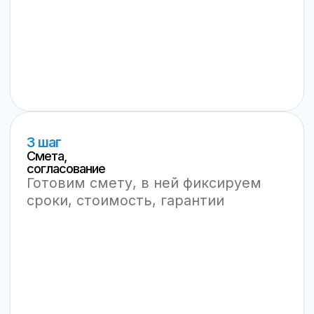
Работаем по договору, ЭДО,
закрывающие документы
Опыт инженеров от 10 лет
Оригинальные запчасти в наличии
Безналичный расчёт, ЮKassa
для физ. лиц
Выезд в день обращения
Официальный дилер Came, Nice,
DoorHan, Alutech
Гарантия: до 12 мес. на запчасти, 2
недели на ремонт
Контакты
Телефон
8 800 222 95 14