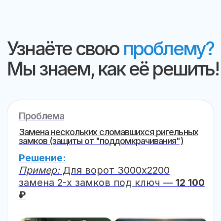
₽
.
Вал 102 мм (тяжелые):
69 000 –
79 000 ₽
.
Проблема
Механические повреждения (выход ламелей,
деформация):
Решение:
Бытовые < 10м
²
: от
20 000 ₽
.
Промышленные > 20м
²
(в ТЦ,
работа ночью + кран): до
250
000 ₽
.