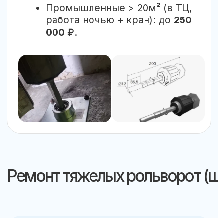
₽
Для паркингов и ТЦ:
Возможны
ночные работы с арендой
спецтехники (крана-манипулятора)
для ремонта на высоте. Работаем
по ЭДО, постоплата по договору.
Вызвать
инженера