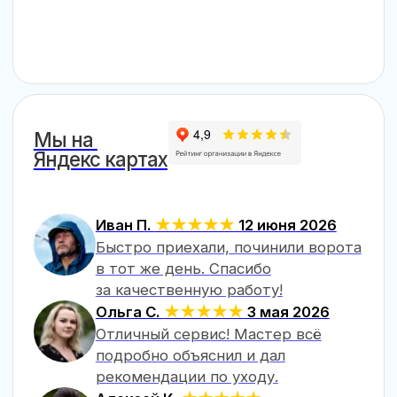
Отличный сервис! Мастер всё
подробно объяснил и дал
рекомендации по уходу.
Алексей К.
★★★★★
28 апреля 2026
Профессионально и аккуратно.
Рекомендую компанию, работают
на совесть.
Выезд + диагностика
Бесплатно
Способы оплаты
QR код, безнал
Сроки ремонта
От 5 часов