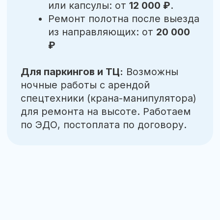
Честный и понятный
.
процесс работы
Выезд и диагностика не оплачиваются, если
работы не выполняются
1 шаг
Заявка,
консультация
Оставляете заявку или звоните —
быстро уточняем задачу и формат
работ
Оставить заявку
2 шаг
Выезд,
диагностика