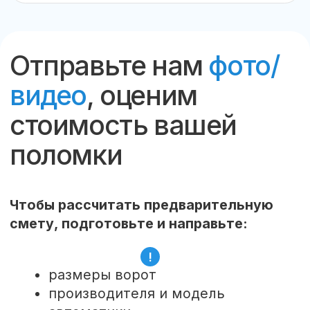
4 шаг
Выполнение,
отчётность
Ремонт, ТО, замена оборудования.
ЭДО.
География
и Срочность
Работаем по Москве и Московской области.
До 40 км от МКАД.
Наличие 5 мобильных бригад позволяет нам
сократить время ожидания до минимума