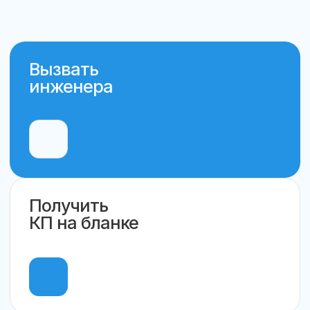
Проводим диагностику
и оцениваем объём работ
(бесплатно до 40 км от МКАД)
3 шаг
Смета,
согласование
Готовим смету, в ней фиксируем
сроки, стоимость, гарантии