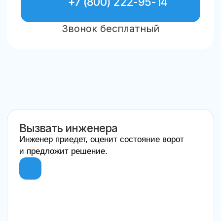
Вызвать инженера
Инженер приедет, оценит состояние ворот
и предложит решение.
Мы на
Яндекс картах
Иван П.
★★★★★
12 июня 2026
Быстро приехали, починили ворота
в тот же день. Спасибо
за качественную работу!
Ольга С.
★★★★★
3 мая 2026