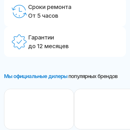
замков (защиты от "поддомкрачивания")
Решение:
Пример:
Для ворот 3000х2200
замена 2-х замков под ключ —
12 100
₽
Проблема
Ремонт электропривода (внутривального
двигателя)
Решение:
мотор гудит, но не тянет;
нужно подталкивать рукой.
Вал 60-70 мм:
30 000 – 37 000