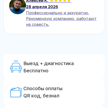
Гарантии
до 12 месяцев
Мы официальные дилеры
популярных брендов
Узнаёте свою
проблему?
Мы знаем, как её решить!
Проблема
Замена нескольких сломавшихся ригельных