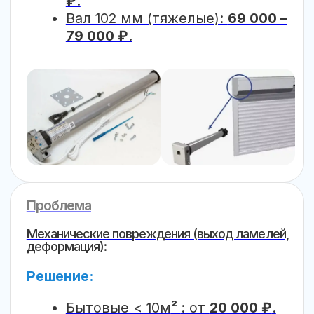
карданных систем для
аварийного открытия.
Работа с валом 102 мм
Профессиональная замена
мощных приводов и капсул на
широких проемах.
Системы безопасности
Настройка «чувствительного
края» и фотоэлементов для
защиты автомобилей в паркинге.
Ориентир по цене для гаражных
ворот (~3000х2250 мм):
Замена двигателя +
настройка: от
29 000 ₽
.
Замена подшипника суппорта
или капсулы: от
12 000 ₽
.
Ремонт полотна после выезда
из направляющих: от
20 000