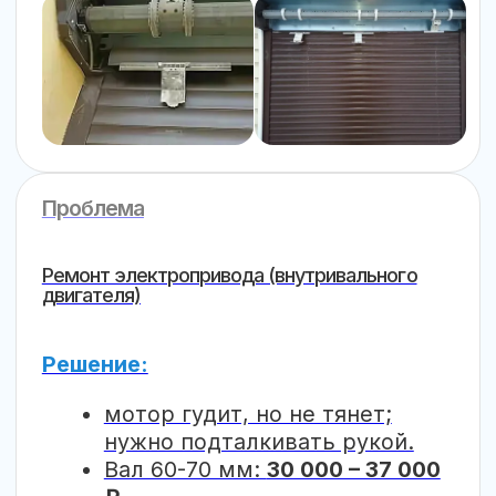
Ремонт тяжелых рольворот (ширина от 3-х
Мы специализируемся на
восстановлении крупногабаритных
конструкций, где важна точность
настройки механики
Замена инерционных пружин
(ПИМ)
Если ворота стали тяжелыми или
не фиксируются в открытом
положении — заменим пружину
под вес вашего полотна.
Восстановление ручного
подъема
Ремонт ПТС (петля-толкатель) и